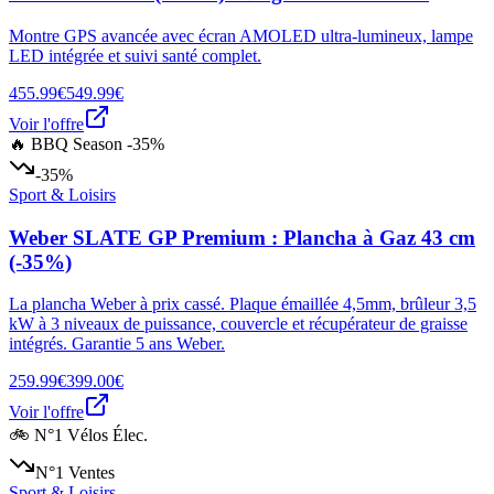
Montre GPS avancée avec écran AMOLED ultra-lumineux, lampe
LED intégrée et suivi santé complet.
455.99€
549.99€
Voir l'offre
🔥 BBQ Season -35%
-35%
Sport & Loisirs
Weber SLATE GP Premium : Plancha à Gaz 43 cm
(-35%)
La plancha Weber à prix cassé. Plaque émaillée 4,5mm, brûleur 3,5
kW à 3 niveaux de puissance, couvercle et récupérateur de graisse
intégrés. Garantie 5 ans Weber.
259.99€
399.00€
Voir l'offre
🚲 N°1 Vélos Élec.
N°1 Ventes
Sport & Loisirs