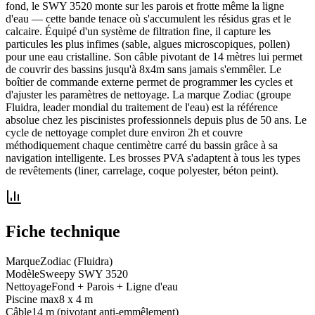
fond, le SWY 3520 monte sur les parois et frotte même la ligne
d'eau — cette bande tenace où s'accumulent les résidus gras et le
calcaire. Équipé d'un système de filtration fine, il capture les
particules les plus infimes (sable, algues microscopiques, pollen)
pour une eau cristalline. Son câble pivotant de 14 mètres lui permet
de couvrir des bassins jusqu'à 8x4m sans jamais s'emmêler. Le
boîtier de commande externe permet de programmer les cycles et
d'ajuster les paramètres de nettoyage. La marque Zodiac (groupe
Fluidra, leader mondial du traitement de l'eau) est la référence
absolue chez les piscinistes professionnels depuis plus de 50 ans. Le
cycle de nettoyage complet dure environ 2h et couvre
méthodiquement chaque centimètre carré du bassin grâce à sa
navigation intelligente. Les brosses PVA s'adaptent à tous les types
de revêtements (liner, carrelage, coque polyester, béton peint).
Fiche technique
Marque
Zodiac (Fluidra)
Modèle
Sweepy SWY 3520
Nettoyage
Fond + Parois + Ligne d'eau
Piscine max
8 x 4 m
Câble
14 m (pivotant anti-emmêlement)