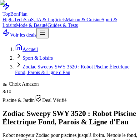
Top
Bon
Plan
High-Tech
SaaS, IA & Logiciels
Maison & Cuisine
Sport &
Loisirs
Mode & Beauté
Guides & Tests
Voir les deals
Accueil
Sport & Loisirs
Zodiac Sweepy SWY 3520 : Robot Piscine Électrique
Fond, Parois & Ligne d'Eau
🏊 Choix Amazon
8
/10
Piscine & Jardin
Deal Vérifié
Zodiac Sweepy SWY 3520 : Robot Piscine
Électrique Fond, Parois & Ligne d'Eau
Robot nettoyeur Zodiac pour piscines jusqu'à 8x4m. Nettoie le fond,