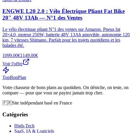
ENGWE L20 2.0 : Vélo Électrique Pliant Fat Bike
20" 48V 13Ah — N°1 des Ventes
Le vélo électrique pliant N°1 des ventes sur Amazon. Pneus fat
20×4.0, moteur 250W, batterie 48V 13Ah amovible, autonomie 120
km, 7 vitesses Shimano. Parfait pour les trajets quotidiens et les
balades été.
1099.00€
1149.00€
Voir l'offre
Top
Bon
Plan
Votre chasseur de bons plans au quotidien. On déniche, on teste, on
compare — pour que vous ne payiez jamais trop cher.
🇫🇷
Site indépendant basé en France
Catégories
High-Tech
SaaS, IA & Logiciels