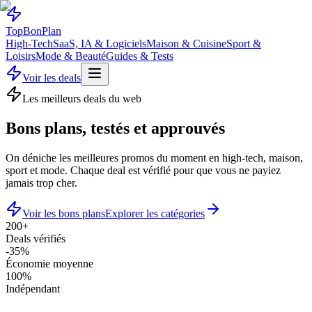
Top
Bon
Plan
High-Tech
SaaS, IA & Logiciels
Maison & Cuisine
Sport &
Loisirs
Mode & Beauté
Guides & Tests
Voir les deals
Les meilleurs deals du web
Bons plans,
testés
et approuvés
On déniche les meilleures promos du moment en high-tech, maison,
sport et mode. Chaque deal est vérifié pour que vous ne payiez
jamais trop cher.
Voir les bons plans
Explorer les catégories
200+
Deals vérifiés
-35%
Économie moyenne
100%
Indépendant