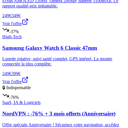
Écran AMOLED 120Hz, caméra 200MP, batterie 5100mAh. Le
rapport qualité-prix imbattable.
249€
349€
Voir l'offre
-37%
High-Tech
Samsung Galaxy Watch 6 Classic 47mm
Lunette rotative, suivi santé complet, GPS intégré. La montre
connectée la plus complète.
249€
399€
Voir l'offre
🔒 Indispensable
-76%
SaaS, IA & Logiciels
NordVPN : -76% + 3 mois offerts (Anniversaire)
Offre spéciale Anniversaire ! Sécurisez votre navigation, accédez