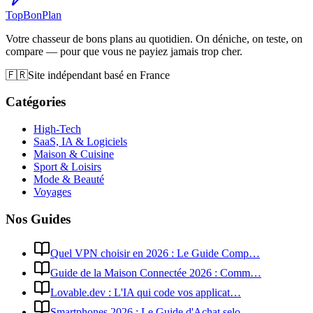
Top
Bon
Plan
Votre chasseur de bons plans au quotidien. On déniche, on teste, on
compare — pour que vous ne payiez jamais trop cher.
🇫🇷
Site indépendant basé en France
Catégories
High-Tech
SaaS, IA & Logiciels
Maison & Cuisine
Sport & Loisirs
Mode & Beauté
Voyages
Nos Guides
Quel VPN choisir en 2026 : Le Guide Comp…
Guide de la Maison Connectée 2026 : Comm…
Lovable.dev : L'IA qui code vos applicat…
Smartphones 2026 : Le Guide d'Achat selo…