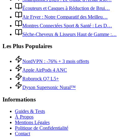
Écouteurs et Casques à Réduction de Brui…
Air Fryer : Notre Comparatif des Meilleu…
Montres Connectées Sport & Santé : Les D…
Sèche-Cheveux & Lisseurs Haut de Gamme :…
Les Plus Populaires
NordVPN : -76% + 3 mois offerts
Apple AirPods 4 ANC
Roborock Q7 L5+
Dyson Supersonic Nural™
Informations
Guides & Tests
À Propos
Mentions Légales
Politique de Confidentialité
Contact