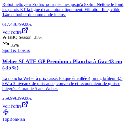
Robot nettoyeur Zodiac pour piscines jusqu'à 8x4m. Nettoie le fond,
les parois ET la ligne d'eau automatiquement. Filtration fine, câble
14m et boîtier de commande inclus.
617.48€
799.00€
Voir l'offre
🔥 BBQ Season -35%
-35%
Sport & Loisirs
Weber SLATE GP Premium : Plancha à Gaz 43 cm
(-35%)
La plancha Weber à prix cassé. Plaque émaillée 4,5mm, brûleur 3,5
kW à 3 niveaux de puissance, couvercle et récupérateur de graisse
intégrés. Garantie 5 ans Weber.
259.99€
399.00€
Voir l'offre
Top
Bon
Plan