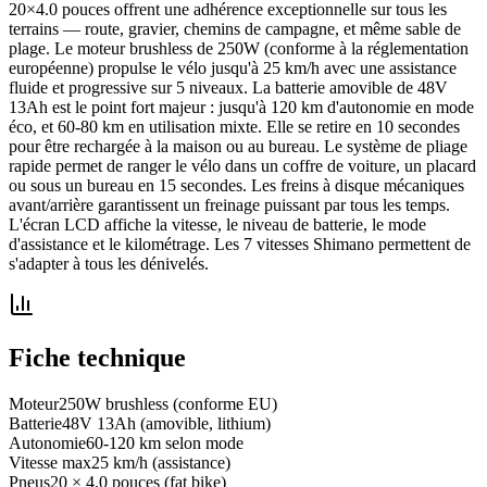
20×4.0 pouces offrent une adhérence exceptionnelle sur tous les
terrains — route, gravier, chemins de campagne, et même sable de
plage. Le moteur brushless de 250W (conforme à la réglementation
européenne) propulse le vélo jusqu'à 25 km/h avec une assistance
fluide et progressive sur 5 niveaux. La batterie amovible de 48V
13Ah est le point fort majeur : jusqu'à 120 km d'autonomie en mode
éco, et 60-80 km en utilisation mixte. Elle se retire en 10 secondes
pour être rechargée à la maison ou au bureau. Le système de pliage
rapide permet de ranger le vélo dans un coffre de voiture, un placard
ou sous un bureau en 15 secondes. Les freins à disque mécaniques
avant/arrière garantissent un freinage puissant par tous les temps.
L'écran LCD affiche la vitesse, le niveau de batterie, le mode
d'assistance et le kilométrage. Les 7 vitesses Shimano permettent de
s'adapter à tous les dénivelés.
Fiche technique
Moteur
250W brushless (conforme EU)
Batterie
48V 13Ah (amovible, lithium)
Autonomie
60-120 km selon mode
Vitesse max
25 km/h (assistance)
Pneus
20 × 4.0 pouces (fat bike)