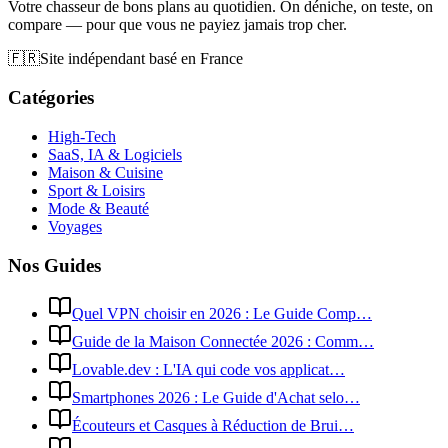
Votre chasseur de bons plans au quotidien. On déniche, on teste, on
compare — pour que vous ne payiez jamais trop cher.
🇫🇷
Site indépendant basé en France
Catégories
High-Tech
SaaS, IA & Logiciels
Maison & Cuisine
Sport & Loisirs
Mode & Beauté
Voyages
Nos Guides
Quel VPN choisir en 2026 : Le Guide Comp…
Guide de la Maison Connectée 2026 : Comm…
Lovable.dev : L'IA qui code vos applicat…
Smartphones 2026 : Le Guide d'Achat selo…
Écouteurs et Casques à Réduction de Brui…