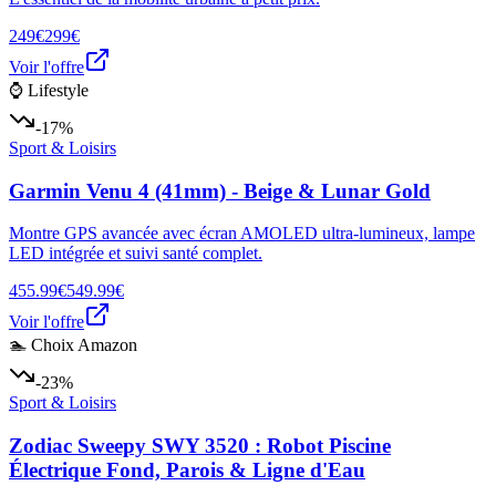
249€
299€
Voir l'offre
⌚ Lifestyle
-17%
Sport & Loisirs
Garmin Venu 4 (41mm) - Beige & Lunar Gold
Montre GPS avancée avec écran AMOLED ultra-lumineux, lampe
LED intégrée et suivi santé complet.
455.99€
549.99€
Voir l'offre
🏊 Choix Amazon
-23%
Sport & Loisirs
Zodiac Sweepy SWY 3520 : Robot Piscine
Électrique Fond, Parois & Ligne d'Eau