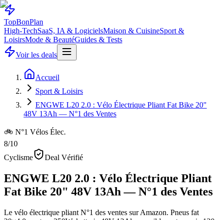
Top
Bon
Plan
High-Tech
SaaS, IA & Logiciels
Maison & Cuisine
Sport &
Loisirs
Mode & Beauté
Guides & Tests
Voir les deals
Accueil
Sport & Loisirs
ENGWE L20 2.0 : Vélo Électrique Pliant Fat Bike 20"
48V 13Ah — N°1 des Ventes
🚲 N°1 Vélos Élec.
8
/10
Cyclisme
Deal Vérifié
ENGWE L20 2.0 : Vélo Électrique Pliant
Fat Bike 20" 48V 13Ah — N°1 des Ventes
Le vélo électrique pliant N°1 des ventes sur Amazon. Pneus fat