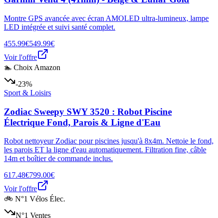
Montre GPS avancée avec écran AMOLED ultra-lumineux, lampe
LED intégrée et suivi santé complet.
455.99€
549.99€
Voir l'offre
🏊 Choix Amazon
-23%
Sport & Loisirs
Zodiac Sweepy SWY 3520 : Robot Piscine
Électrique Fond, Parois & Ligne d'Eau
Robot nettoyeur Zodiac pour piscines jusqu'à 8x4m. Nettoie le fond,
les parois ET la ligne d'eau automatiquement. Filtration fine, câble
14m et boîtier de commande inclus.
617.48€
799.00€
Voir l'offre
🚲 N°1 Vélos Élec.
N°1 Ventes