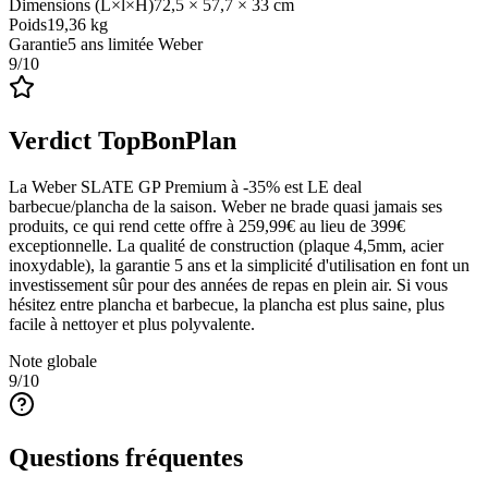
Dimensions (L×l×H)
72,5 × 57,7 × 33 cm
Poids
19,36 kg
Garantie
5 ans limitée Weber
9
/10
Verdict TopBonPlan
La Weber SLATE GP Premium à -35% est LE deal
barbecue/plancha de la saison. Weber ne brade quasi jamais ses
produits, ce qui rend cette offre à 259,99€ au lieu de 399€
exceptionnelle. La qualité de construction (plaque 4,5mm, acier
inoxydable), la garantie 5 ans et la simplicité d'utilisation en font un
investissement sûr pour des années de repas en plein air. Si vous
hésitez entre plancha et barbecue, la plancha est plus saine, plus
facile à nettoyer et plus polyvalente.
Note globale
9
/10
Questions fréquentes