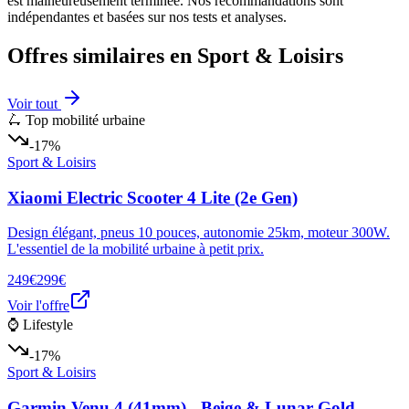
est malheureusement terminée. Nos recommandations sont
indépendantes et basées sur nos tests et analyses.
Offres similaires en
Sport & Loisirs
Voir tout
🛴 Top mobilité urbaine
-17%
Sport & Loisirs
Xiaomi Electric Scooter 4 Lite (2e Gen)
Design élégant, pneus 10 pouces, autonomie 25km, moteur 300W.
L'essentiel de la mobilité urbaine à petit prix.
249€
299€
Voir l'offre
⌚ Lifestyle
-17%
Sport & Loisirs
Garmin Venu 4 (41mm) - Beige & Lunar Gold