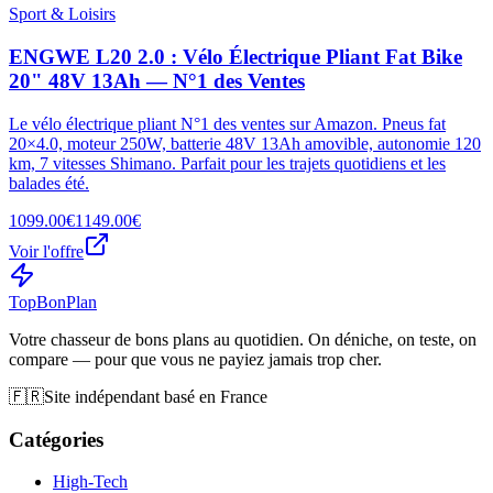
Sport & Loisirs
ENGWE L20 2.0 : Vélo Électrique Pliant Fat Bike
20" 48V 13Ah — N°1 des Ventes
Le vélo électrique pliant N°1 des ventes sur Amazon. Pneus fat
20×4.0, moteur 250W, batterie 48V 13Ah amovible, autonomie 120
km, 7 vitesses Shimano. Parfait pour les trajets quotidiens et les
balades été.
1099.00€
1149.00€
Voir l'offre
Top
Bon
Plan
Votre chasseur de bons plans au quotidien. On déniche, on teste, on
compare — pour que vous ne payiez jamais trop cher.
🇫🇷
Site indépendant basé en France
Catégories
High-Tech