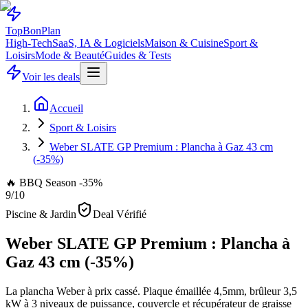
Top
Bon
Plan
High-Tech
SaaS, IA & Logiciels
Maison & Cuisine
Sport &
Loisirs
Mode & Beauté
Guides & Tests
Voir les deals
Accueil
Sport & Loisirs
Weber SLATE GP Premium : Plancha à Gaz 43 cm
(-35%)
🔥 BBQ Season -35%
9
/10
Piscine & Jardin
Deal Vérifié
Weber SLATE GP Premium : Plancha à
Gaz 43 cm (-35%)
La plancha Weber à prix cassé. Plaque émaillée 4,5mm, brûleur 3,5
kW à 3 niveaux de puissance, couvercle et récupérateur de graisse