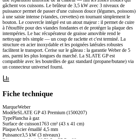
gâchent vos cuissons. Le brûleur de 3,5 kW avec 3 niveaux de
puissance permet de passer d'une cuisson douce (légumes, poissons)
à une saisie intense (viandes, crevettes) en tournant simplement le
bouton. Le couvercle intégré est un atout majeur : il permet de cuire
à l'étouffée pour des viandes fondantes et de protéger la plaque des
intempéries. Le bac récupérateur de graisse amovible rend le
nettoyage très simple — un coup de raclette et c'est terminé. La
structure en acier inoxydable et les poignées latérales robustes
facilitent le transport. Cerise sur le gâteau : la garantie Weber de 5
ans, parmi les plus longues du marché. La SLATE GP est
compatible avec les bouteilles de gaz standard (propane/butane) via
un connecteur universel fourni.
Fiche technique
Marque
Weber
Modèle
SLATE GP 43 Premium (1500207)
Type
Plancha à gaz
Surface de cuisson
1763 cm² (43 x 41 cm)
Plaque
Acier émaillé 4,5 mm
Puissance
3,5 kW (3 niveaux)