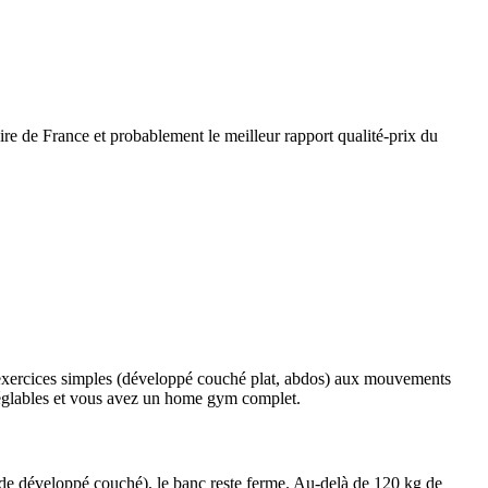
e de France et probablement le meilleur rapport qualité-prix du
 exercices simples (développé couché plat, abdos) aux mouvements
s réglables et vous avez un home gym complet.
kg de développé couché), le banc reste ferme. Au-delà de 120 kg de