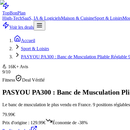
Top
Bon
Plan
High-Tech
SaaS, IA & Logiciels
Maison & Cuisine
Sport & Loisirs
Mod
Voir les deals
Accueil
Sport & Loisirs
PASYOU PA300 : Banc de Musculation Pliable Réglable 9
💪 16K+ Avis
9
/10
Fitness
Deal Vérifié
PASYOU PA300 : Banc de Musculation Plia
Le banc de musculation le plus vendu en France. 9 positions réglable
79.99€
Prix d'origine :
129.99€
Économie de
-38%