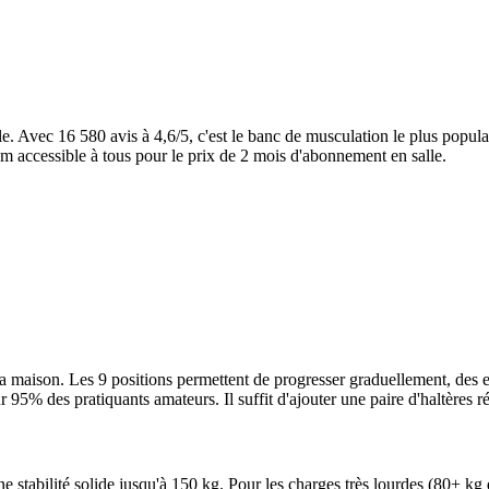
Avec 16 580 avis à 4,6/5, c'est le banc de musculation le plus populair
ym accessible à tous pour le prix de 2 mois d'abonnement en salle.
la maison. Les 9 positions permettent de progresser graduellement, des
r 95% des pratiquants amateurs. Il suffit d'ajouter une paire d'haltère
 une stabilité solide jusqu'à 150 kg. Pour les charges très lourdes (80+ 