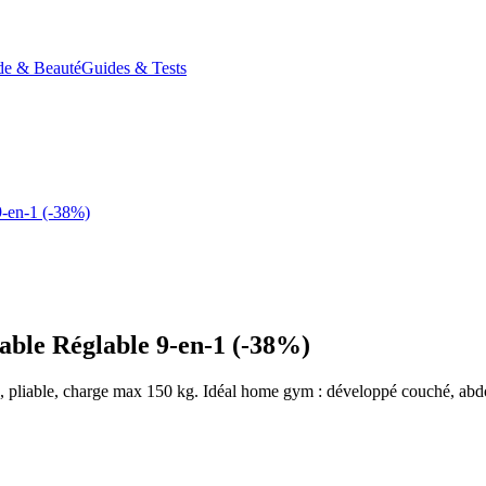
e & Beauté
Guides & Tests
-en-1 (-38%)
ble Réglable 9-en-1 (-38%)
s, pliable, charge max 150 kg. Idéal home gym : développé couché, abdo