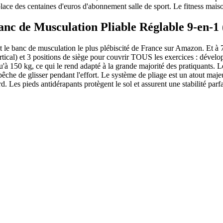
ce des centaines d'euros d'abonnement salle de sport. Le fitness maison
c de Musculation Pliable Réglable 9-en-1
 banc de musculation le plus plébiscité de France sur Amazon. Et à 79,
ical) et 3 positions de siège pour couvrir TOUS les exercices : développé
u'à 150 kg, ce qui le rend adapté à la grande majorité des pratiquants.
he de glisser pendant l'effort. Le système de pliage est un atout majeu
d. Les pieds antidérapants protègent le sol et assurent une stabilité parf