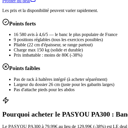
Profiter du deal
Les prix et la disponibilité peuvent varier rapidement.
Points forts
16 580 avis à 4,6/5 — le banc le plus populaire de France
9 positions réglables (tous les exercices possibles)
Pliable (22 cm d'épaisseur, se range partout)
Charge max 150 kg (solide et durable)
Prix imbattable : moins de 80€ (-38%)
Points faibles
Pas de rack à haltères intégré (à acheter séparément)
Largeur du dossier 26 cm (juste pour les gabarits larges)
Pas d'attache pieds pour les abdos
Pourquoi acheter le
PASYOU PA300 : Banc 
Le PASYOU PA300 à 79,99€ au lieu de 129,99€ (-38%) est LE deal fitne