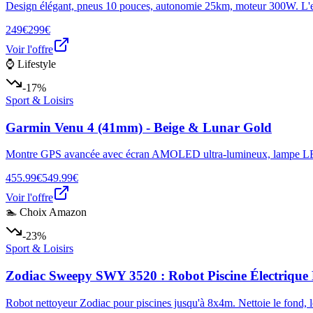
Design élégant, pneus 10 pouces, autonomie 25km, moteur 300W. L'esse
249€
299€
Voir l'offre
⌚ Lifestyle
-17%
Sport & Loisirs
Garmin Venu 4 (41mm) - Beige & Lunar Gold
Montre GPS avancée avec écran AMOLED ultra-lumineux, lampe LED 
455.99€
549.99€
Voir l'offre
🏊 Choix Amazon
-23%
Sport & Loisirs
Zodiac Sweepy SWY 3520 : Robot Piscine Électrique
Robot nettoyeur Zodiac pour piscines jusqu'à 8x4m. Nettoie le fond, l