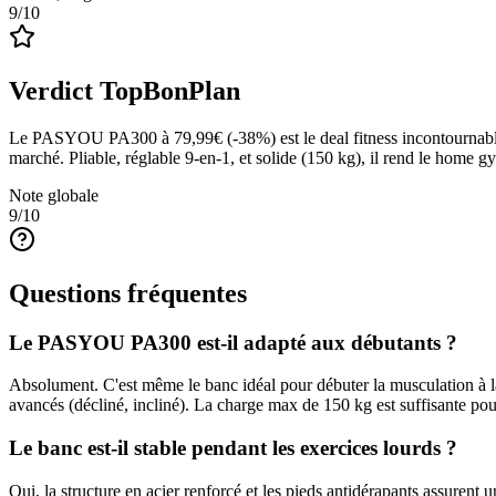
9
/10
Verdict TopBonPlan
Le PASYOU PA300 à 79,99€ (-38%) est le deal fitness incontournable. 
marché. Pliable, réglable 9-en-1, et solide (150 kg), il rend le home g
Note globale
9
/10
Questions fréquentes
Le PASYOU PA300 est-il adapté aux débutants ?
Absolument. C'est même le banc idéal pour débuter la musculation à 
avancés (décliné, incliné). La charge max de 150 kg est suffisante pou
Le banc est-il stable pendant les exercices lourds ?
Oui, la structure en acier renforcé et les pieds antidérapants assurent