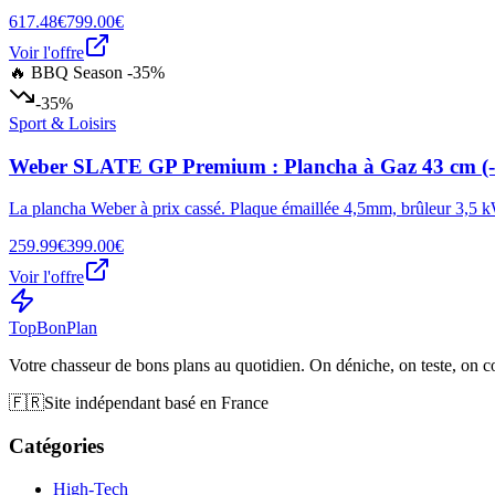
617.48€
799.00€
Voir l'offre
🔥 BBQ Season -35%
-35%
Sport & Loisirs
Weber SLATE GP Premium : Plancha à Gaz 43 cm (
La plancha Weber à prix cassé. Plaque émaillée 4,5mm, brûleur 3,5 kW
259.99€
399.00€
Voir l'offre
Top
Bon
Plan
Votre chasseur de bons plans au quotidien. On déniche, on teste, on 
🇫🇷
Site indépendant basé en France
Catégories
High-Tech