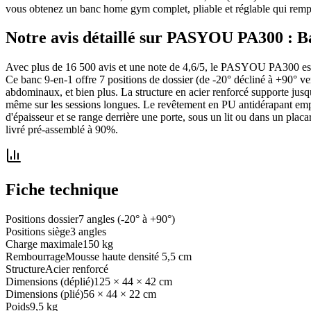
vous obtenez un banc home gym complet, pliable et réglable qui rempla
Notre avis détaillé sur
PASYOU PA300 : Ban
Avec plus de 16 500 avis et une note de 4,6/5, le PASYOU PA300 est le
Ce banc 9-en-1 offre 7 positions de dossier (de -20° décliné à +90° vert
abdominaux, et bien plus. La structure en acier renforcé supporte jusq
même sur les sessions longues. Le revêtement en PU antidérapant empêc
d'épaisseur et se range derrière une porte, sous un lit ou dans un placar
livré pré-assemblé à 90%.
Fiche technique
Positions dossier
7 angles (-20° à +90°)
Positions siège
3 angles
Charge maximale
150 kg
Rembourrage
Mousse haute densité 5,5 cm
Structure
Acier renforcé
Dimensions (déplié)
125 × 44 × 42 cm
Dimensions (plié)
56 × 44 × 22 cm
Poids
9,5 kg