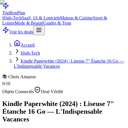
Top
Bon
Plan
High-Tech
SaaS, IA & Logiciels
Maison & Cuisine
Sport &
Loisirs
Mode & Beauté
Guides & Tests
Voir les deals
Accueil
High-Tech
Kindle Paperwhite (2024) : Liseuse 7" Étanche 16 Go —
L'Indispensable Vacances
📚 Choix Amazon
9
/10
Objets Connectés
Deal Vérifié
Kindle Paperwhite (2024) : Liseuse 7"
Étanche 16 Go — L'Indispensable
Vacances