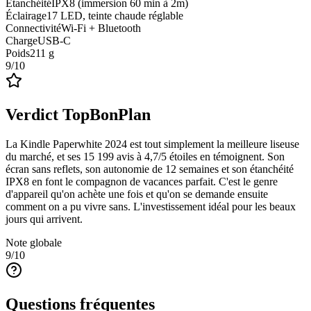
Étanchéité
IPX8 (immersion 60 min à 2m)
Éclairage
17 LED, teinte chaude réglable
Connectivité
Wi-Fi + Bluetooth
Charge
USB-C
Poids
211 g
9
/10
Verdict TopBonPlan
La Kindle Paperwhite 2024 est tout simplement la meilleure liseuse
du marché, et ses 15 199 avis à 4,7/5 étoiles en témoignent. Son
écran sans reflets, son autonomie de 12 semaines et son étanchéité
IPX8 en font le compagnon de vacances parfait. C'est le genre
d'appareil qu'on achète une fois et qu'on se demande ensuite
comment on a pu vivre sans. L'investissement idéal pour les beaux
jours qui arrivent.
Note globale
9
/10
Questions fréquentes