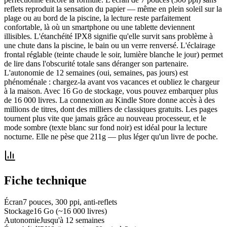
reflets reproduit la sensation du papier — même en plein soleil sur la
plage ou au bord de la piscine, la lecture reste parfaitement
confortable, là où un smartphone ou une tablette deviennent
illisibles. L'étanchéité IPX8 signifie qu'elle survit sans problème à
une chute dans la piscine, le bain ou un verre renversé. L'éclairage
frontal réglable (teinte chaude le soir, lumière blanche le jour) permet
de lire dans l'obscurité totale sans déranger son partenaire.
L'autonomie de 12 semaines (oui, semaines, pas jours) est
phénoménale : chargez-la avant vos vacances et oubliez le chargeur
à la maison. Avec 16 Go de stockage, vous pouvez embarquer plus
de 16 000 livres. La connexion au Kindle Store donne accès à des
millions de titres, dont des milliers de classiques gratuits. Les pages
tournent plus vite que jamais grâce au nouveau processeur, et le
mode sombre (texte blanc sur fond noir) est idéal pour la lecture
nocturne. Elle ne pèse que 211g — plus léger qu'un livre de poche.
Fiche technique
Écran
7 pouces, 300 ppi, anti-reflets
Stockage
16 Go (~16 000 livres)
Autonomie
Jusqu'à 12 semaines