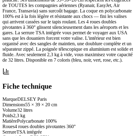
de TOUTES les compagnies aériennes (Ryanair, EasyJet, Air
France, Transavia) sans surcoût bagage. La coque en polycarbonate
100% est à la fois légère et résistante aux chocs — fini les valises
qui arrivent cassées sur le tapis roulant. Les 4 roues doubles
pivotantes à 360° glissent silencieusement dans les aéroports et les
gares. La serrure TSA intégrée vous permet de voyager aux USA
sans que les douaniers forcent votre valise. L'intérieur est bien
organisé avec des sangles de maintien, une doublure complète et un
séparateur zippé. La poignée télescopique en aluminium est solide et
fluide. Avec seulement 2,3 kg à vide, vous maximisez votre capacité
de 32 litres. Disponible en 7 coloris (bleu, noir, vert, rose, etc.).
Fiche technique
Marque
DELSEY Paris
Dimensions
55 × 39 × 20 cm
Volume
32 litres
Poids
2,3 kg
Matière
Polycarbonate 100%
Roues
4 roues doubles pivotantes 360°
Serrure
TSA intégrée