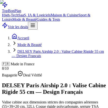
Top
Bon
Plan
High-Tech
SaaS, IA & Logiciels
Maison & Cuisine
Sport &
Loisirs
Mode & Beauté
Guides & Tests
Voir les deals
Accueil
Mode & Beauté
DELSEY Paris Airship 2.0 : Valise Cabine Rigide 55 cm
— Design Français
🇫🇷 Made in France
8
/10
Bagagerie
Deal Vérifié
DELSEY Paris Airship 2.0 : Valise Cabine
Rigide 55 cm — Design Français
Valise cabine aux dimensions strictes des compagnies aériennes
(55×39×20 cm, 32L). Coque rigide polycarbonate, serrure TSA