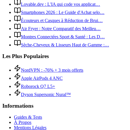
Lovable.dev : L'IA qui code vos applicat…
Smartphones 2026 : Le Guide d'Achat selo…
Écouteurs et Casques à Réduction de Brui…
Air Fryer : Notre Comparatif des Meilleu…
Montres Connectées Sport & Santé : Les D…
Sèche-Cheveux & Lisseurs Haut de Gamme :…
Les Plus Populaires
NordVPN : -76% + 3 mois offerts
Apple AirPods 4 ANC
Roborock Q7 L5+
Dyson Supersonic Nural™
Informations
Guides & Tests
À Propos
Mentions Légales