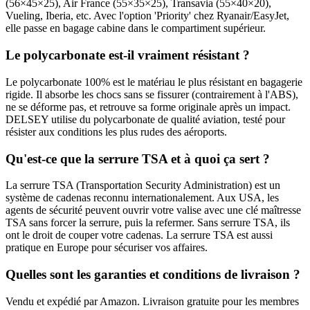
(56×45×25), Air France (55×35×25), Transavia (55×40×20),
Vueling, Iberia, etc. Avec l'option 'Priority' chez Ryanair/EasyJet,
elle passe en bagage cabine dans le compartiment supérieur.
Le polycarbonate est-il vraiment résistant ?
Le polycarbonate 100% est le matériau le plus résistant en bagagerie
rigide. Il absorbe les chocs sans se fissurer (contrairement à l'ABS),
ne se déforme pas, et retrouve sa forme originale après un impact.
DELSEY utilise du polycarbonate de qualité aviation, testé pour
résister aux conditions les plus rudes des aéroports.
Qu'est-ce que la serrure TSA et à quoi ça sert ?
La serrure TSA (Transportation Security Administration) est un
système de cadenas reconnu internationalement. Aux USA, les
agents de sécurité peuvent ouvrir votre valise avec une clé maîtresse
TSA sans forcer la serrure, puis la refermer. Sans serrure TSA, ils
ont le droit de couper votre cadenas. La serrure TSA est aussi
pratique en Europe pour sécuriser vos affaires.
Quelles sont les garanties et conditions de livraison ?
Vendu et expédié par Amazon. Livraison gratuite pour les membres