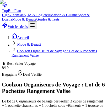
Top
Bon
Plan
High-Tech
SaaS, IA & Logiciels
Maison & Cuisine
Sport &
Loisirs
Mode & Beauté
Guides & Tests
Voir les deals
Accueil
Mode & Beauté
Coolzon Organiseurs de Voyage : Lot de 6 Pochettes
Rangement Valise
🧳 Best-Seller Voyage
8
/10
Bagagerie
Deal Vérifié
Coolzon Organiseurs de Voyage : Lot de 6
Pochettes Rangement Valise
Le lot de 6 organiseurs de bagage best-seller. 3 cubes de rangement
+ 1 pochette chaussures + 1 pochette sous-vêtements + 1 trousse de