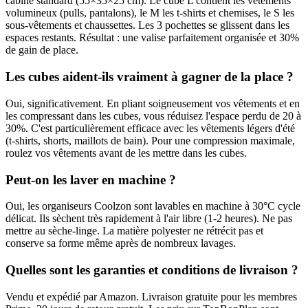
cabine standard (55×35×25 cm). Le cube L contient les vêtements
volumineux (pulls, pantalons), le M les t-shirts et chemises, le S les
sous-vêtements et chaussettes. Les 3 pochettes se glissent dans les
espaces restants. Résultat : une valise parfaitement organisée et 30%
de gain de place.
Les cubes aident-ils vraiment à gagner de la place ?
Oui, significativement. En pliant soigneusement vos vêtements et en
les compressant dans les cubes, vous réduisez l'espace perdu de 20 à
30%. C'est particulièrement efficace avec les vêtements légers d'été
(t-shirts, shorts, maillots de bain). Pour une compression maximale,
roulez vos vêtements avant de les mettre dans les cubes.
Peut-on les laver en machine ?
Oui, les organiseurs Coolzon sont lavables en machine à 30°C cycle
délicat. Ils sèchent très rapidement à l'air libre (1-2 heures). Ne pas
mettre au sèche-linge. La matière polyester ne rétrécit pas et
conserve sa forme même après de nombreux lavages.
Quelles sont les garanties et conditions de livraison ?
Vendu et expédié par Amazon. Livraison gratuite pour les membres