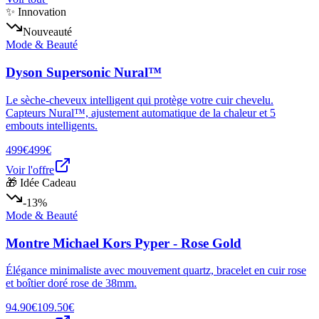
✨ Innovation
Nouveauté
Mode & Beauté
Dyson Supersonic Nural™
Le sèche-cheveux intelligent qui protège votre cuir chevelu.
Capteurs Nural™, ajustement automatique de la chaleur et 5
embouts intelligents.
499€
499€
Voir l'offre
🎁 Idée Cadeau
-13%
Mode & Beauté
Montre Michael Kors Pyper - Rose Gold
Élégance minimaliste avec mouvement quartz, bracelet en cuir rose
et boîtier doré rose de 38mm.
94.90€
109.50€