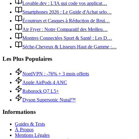
Lovable.dev : L'IA qui code vos applicat…
Smartphones 2026 : Le Guide d'Achat selo…
Écouteurs et Casques à Réduction de Brui…
Air Fryer : Notre Comparatif des Meilleu…
Montres Connectées Sport & Santé : Les D…
Sèche-Cheveux & Lisseurs Haut de Gamme :…
Les Plus Populaires
NordVPN : -76% + 3 mois offerts
Apple AirPods 4 ANC
Roborock Q7 L5+
Dyson Supersonic Nural™
Informations
Guides & Tests
À Propos
Mentions Légales