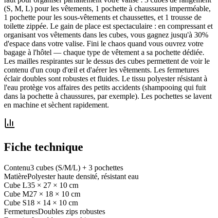
(S, M, L) pour les vêtements, 1 pochette à chaussures imperméable,
1 pochette pour les sous-vêtements et chaussettes, et 1 trousse de
toilette zippée. Le gain de place est spectaculaire : en compressant et
organisant vos vêtements dans les cubes, vous gagnez jusqu'à 30%
d'espace dans votre valise. Fini le chaos quand vous ouvrez votre
bagage à l'hôtel — chaque type de vêtement a sa pochette dédiée.
Les mailles respirantes sur le dessus des cubes permettent de voir le
contenu d'un coup d'œil et d'aérer les vêtements. Les fermetures
éclair doubles sont robustes et fluides. Le tissu polyester résistant à
l'eau protège vos affaires des petits accidents (shampooing qui fuit
dans la pochette à chaussures, par exemple). Les pochettes se lavent
en machine et sèchent rapidement.
Fiche technique
Contenu
3 cubes (S/M/L) + 3 pochettes
Matière
Polyester haute densité, résistant eau
Cube L
35 × 27 × 10 cm
Cube M
27 × 18 × 10 cm
Cube S
18 × 14 × 10 cm
Fermetures
Doubles zips robustes