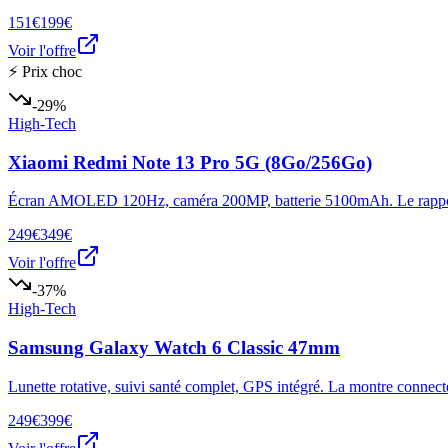
151€
199€
Voir l'offre
⚡ Prix choc
-29%
High-Tech
Xiaomi Redmi Note 13 Pro 5G (8Go/256Go)
Écran AMOLED 120Hz, caméra 200MP, batterie 5100mAh. Le rapport 
249€
349€
Voir l'offre
-37%
High-Tech
Samsung Galaxy Watch 6 Classic 47mm
Lunette rotative, suivi santé complet, GPS intégré. La montre connect
249€
399€