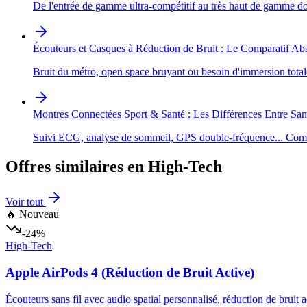
De l'entrée de gamme ultra-compétitif au très haut de gamme d
Écouteurs et Casques à Réduction de Bruit : Le Comparatif Ab
Bruit du métro, open space bruyant ou besoin d'immersion total
Montres Connectées Sport & Santé : Les Différences Entre S
Suivi ECG, analyse de sommeil, GPS double-fréquence... Comm
Offres similaires en
High-Tech
Voir tout
🔥 Nouveau
-24%
High-Tech
Apple AirPods 4 (Réduction de Bruit Active)
Écouteurs sans fil avec audio spatial personnalisé, réduction de bruit 