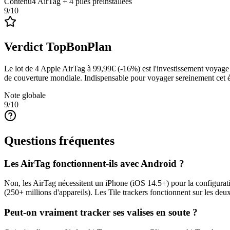
Contenu
4 AirTag + 4 piles préinstallées
9
/10
Verdict TopBonPlan
Le lot de 4 Apple AirTag à 99,99€ (-16%) est l'investissement voyage l
de couverture mondiale. Indispensable pour voyager sereinement cet é
Note globale
9
/10
Questions fréquentes
Les AirTag fonctionnent-ils avec Android ?
Non, les AirTag nécessitent un iPhone (iOS 14.5+) pour la configurati
(250+ millions d'appareils). Les Tile trackers fonctionnent sur les deu
Peut-on vraiment tracker ses valises en soute ?