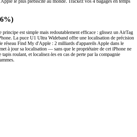
re Apple le plus plébiscité au monde. Trackez vos 4 bagages en temps
-16%)
e principe est simple mais redoutablement efficace : glissez un AirTag
re iPhone. La puce U1 Ultra Wideband offre une localisation de précision
le réseau Find My d'Apple : 2 milliards d'appareils Apple dans le
et à jour sa localisation — sans que le propriétaire de cet iPhone ne
 tapis roulant, et localisez-les en cas de perte par la compagnie
grammes.