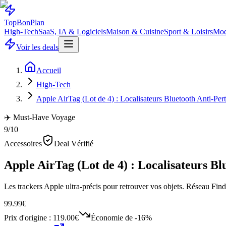
Top
Bon
Plan
High-Tech
SaaS, IA & Logiciels
Maison & Cuisine
Sport & Loisirs
Mod
Voir les deals
Accueil
High-Tech
Apple AirTag (Lot de 4) : Localisateurs Bluetooth Anti-Per
✈️ Must-Have Voyage
9
/10
Accessoires
Deal Vérifié
Apple AirTag (Lot de 4) : Localisateurs Bl
Les trackers Apple ultra-précis pour retrouver vos objets. Réseau Fi
99.99€
Prix d'origine :
119.00€
Économie de
-16%