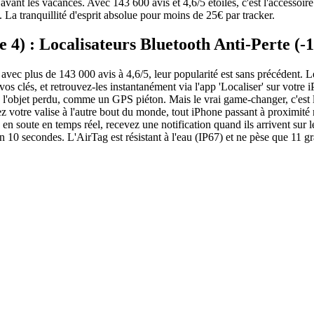
vant les vacances. Avec 143 600 avis et 4,6/5 étoiles, c'est l'accessoi
s. La tranquillité d'esprit absolue pour moins de 25€ par tracker.
e 4) : Localisateurs Bluetooth Anti-Perte (
vec plus de 143 000 avis à 4,6/5, leur popularité est sans précédent. L
à vos clés, et retrouvez-les instantanément via l'app 'Localiser' sur vot
à l'objet perdu, comme un GPS piéton. Mais le vrai game-changer, c'est 
votre valise à l'autre bout du monde, tout iPhone passant à proximité m
en soute en temps réel, recevez une notification quand ils arrivent sur le
 10 secondes. L'AirTag est résistant à l'eau (IP67) et ne pèse que 11 