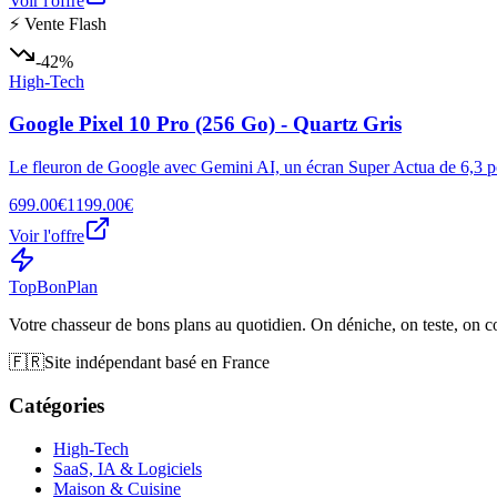
Voir l'offre
⚡ Vente Flash
-42%
High-Tech
Google Pixel 10 Pro (256 Go) - Quartz Gris
Le fleuron de Google avec Gemini AI, un écran Super Actua de 6,3 po
699.00€
1199.00€
Voir l'offre
Top
Bon
Plan
Votre chasseur de bons plans au quotidien. On déniche, on teste, on 
🇫🇷
Site indépendant basé en France
Catégories
High-Tech
SaaS, IA & Logiciels
Maison & Cuisine