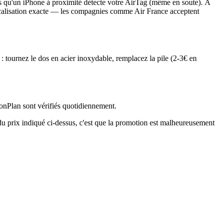
dès qu'un iPhone à proximité détecte votre AirTag (même en soute). À
a localisation exacte — les compagnies comme Air France acceptent
 tournez le dos en acier inoxydable, remplacez la pile (2-3€ en
onPlan sont vérifiés quotidiennement.
 du prix indiqué ci-dessus, c'est que la promotion est malheureusement