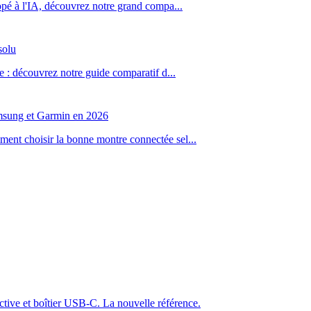
opé à l'IA, découvrez notre grand compa
...
solu
e : découvrez notre guide comparatif d
...
amsung et Garmin en 2026
ent choisir la bonne montre connectée sel
...
active et boîtier USB-C. La nouvelle référence.