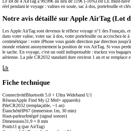
Le lot de 4 AirTag à 99,99€ au lieu de 119€ (-16%) est LE must-have a
réel pendant le voyage : valises en soute, sac à dos, portefeuille et clé
Notre avis détaillé sur
Apple AirTag (Lot d
Les Apple AirTag sont devenus le réflexe voyage n°1 des Français, et a
dans votre valise, votre sac à dos, votre portefeuille ou accrochez-le 
centimétrique : votre iPhone vous guide direction par direction jusqu'
monde relaient anonymement la position de vos AirTag. Si vous perdez 
le sache. En voyage, c'est un outil indispensable : trackez vos bagages 
aérienne. La pile CR2032 standard dure environ 1 an et se remplace en
Fiche technique
Connectivité
Bluetooth 5.0 + Ultra Wideband U1
Réseau
Apple Find My (2 Mrd+ appareils)
Pile
CR2032 (remplaçable, ~1 an)
Étanchéité
IP67 (immersion 1m, 30 min)
Haut-parleur
Intégré (signal sonore)
Dimensions
31,9 × 8 mm
Poids
11 g (par AirTag)