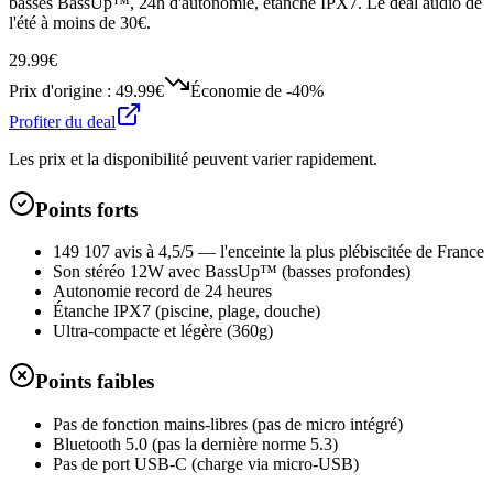
basses BassUp™, 24h d'autonomie, étanche IPX7. Le deal audio de
l'été à moins de 30€.
29.99€
Prix d'origine :
49.99€
Économie de
-40%
Profiter du deal
Les prix et la disponibilité peuvent varier rapidement.
Points forts
149 107 avis à 4,5/5 — l'enceinte la plus plébiscitée de France
Son stéréo 12W avec BassUp™ (basses profondes)
Autonomie record de 24 heures
Étanche IPX7 (piscine, plage, douche)
Ultra-compacte et légère (360g)
Points faibles
Pas de fonction mains-libres (pas de micro intégré)
Bluetooth 5.0 (pas la dernière norme 5.3)
Pas de port USB-C (charge via micro-USB)