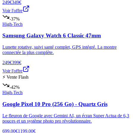
249€
349€
Voir l'offre
-37%
High-Tech
Samsung Galaxy Watch 6 Classic 47mm
Lunette rotative, suivi santé complet, GPS intégré. La montre
connectée la plus complète.
249€
399€
Voir l'offre
⚡ Vente Flash
-42%
High-Tech
Google Pixel 10 Pro (256 Go) - Quartz Gris
Le fleuron de Google avec Gemini AI, un écran Super Actua de 6,3
pouces et un système photo pro révolutionnaire.
699.00€
1199.00€