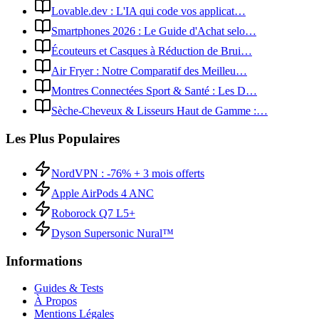
Lovable.dev : L'IA qui code vos applicat…
Smartphones 2026 : Le Guide d'Achat selo…
Écouteurs et Casques à Réduction de Brui…
Air Fryer : Notre Comparatif des Meilleu…
Montres Connectées Sport & Santé : Les D…
Sèche-Cheveux & Lisseurs Haut de Gamme :…
Les Plus Populaires
NordVPN : -76% + 3 mois offerts
Apple AirPods 4 ANC
Roborock Q7 L5+
Dyson Supersonic Nural™
Informations
Guides & Tests
À Propos
Mentions Légales