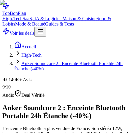
Top
Bon
Plan
High-Tech
SaaS, IA & Logiciels
Maison & Cuisine
Sport &
Loisirs
Mode & Beauté
Guides & Tests
Voir les deals
Accueil
High-Tech
Anker Soundcore 2 : Enceinte Bluetooth Portable 24h
Étanche (-40%)
🔊 149K+ Avis
9
/10
Audio
Deal Vérifié
Anker Soundcore 2 : Enceinte Bluetooth
Portable 24h Étanche (-40%)
L'enceinte Bluetooth la plus vendue de France. Son stéréo 12W,