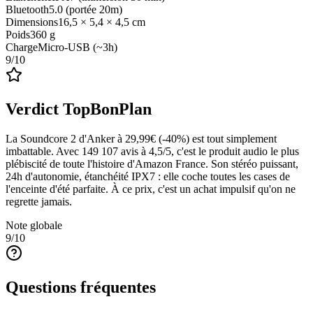
Bluetooth
5.0 (portée 20m)
Dimensions
16,5 × 5,4 × 4,5 cm
Poids
360 g
Charge
Micro-USB (~3h)
9
/10
Verdict TopBonPlan
La Soundcore 2 d'Anker à 29,99€ (-40%) est tout simplement
imbattable. Avec 149 107 avis à 4,5/5, c'est le produit audio le plus
plébiscité de toute l'histoire d'Amazon France. Son stéréo puissant,
24h d'autonomie, étanchéité IPX7 : elle coche toutes les cases de
l'enceinte d'été parfaite. À ce prix, c'est un achat impulsif qu'on ne
regrette jamais.
Note globale
9
/10
Questions fréquentes