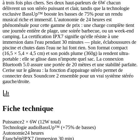
à trois fois plus chers. Ses deux haut-parleurs de 6W chacun
délivrent un son stéréo puissant et clair, tandis que la technologie
exclusive BassUp™ booste les basses de 75% pour un rendu
musical riche et immersif. L'autonomie de 24 heures est
phénoménale pour cette gamme de prix : une charge complète tient
une journée entière de plage, une soirée barbecue, ou un week-end
camping. La certification IPX7 signifie qu'elle résiste à une
immersion dans l'eau pendant 30 minutes — pluie, éclaboussures de
piscine et chutes dans l'eau ne lui font rien. Son format compact
(16,5 × 5,4 × 4,5 cm) et son poids plume (360g) la rendent ultra-
portable : elle se glisse dans n'importe quel sac. La connexion
Bluetooth 5.0 assure une portée de 20 mètres et une stabilité parfaite.
Cerise sur le gâteau : la fonction d'appairage stéréo permet de
connecter deux Soundcore 2 ensemble pour un vrai système stéréo
gauche/droite.
Fiche technique
Puissance
2 × 6W (12W total)
Technologie audio
BassUp™ (+75% de basses)
Autonomie
24 heures
Étanchéité
IPX7 (immersion 30 min)