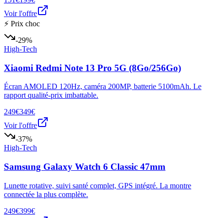
Voir l'offre
⚡ Prix choc
-29%
High-Tech
Xiaomi Redmi Note 13 Pro 5G (8Go/256Go)
Écran AMOLED 120Hz, caméra 200MP, batterie 5100mAh. Le
rapport qualité-prix imbattable.
249€
349€
Voir l'offre
-37%
High-Tech
Samsung Galaxy Watch 6 Classic 47mm
Lunette rotative, suivi santé complet, GPS intégré. La montre
connectée la plus complète.
249€
399€