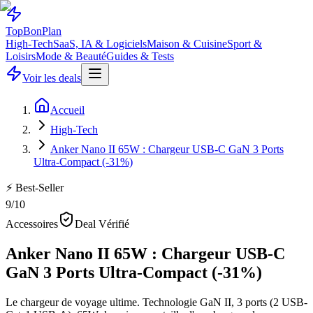
Top
Bon
Plan
High-Tech
SaaS, IA & Logiciels
Maison & Cuisine
Sport &
Loisirs
Mode & Beauté
Guides & Tests
Voir les deals
Accueil
High-Tech
Anker Nano II 65W : Chargeur USB-C GaN 3 Ports
Ultra-Compact (-31%)
⚡ Best-Seller
9
/10
Accessoires
Deal Vérifié
Anker Nano II 65W : Chargeur USB-C
GaN 3 Ports Ultra-Compact (-31%)
Le chargeur de voyage ultime. Technologie GaN II, 3 ports (2 USB-