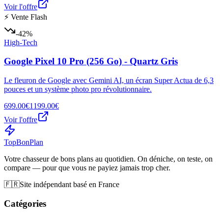
Voir l'offre
⚡ Vente Flash
-42%
High-Tech
Google Pixel 10 Pro (256 Go) - Quartz Gris
Le fleuron de Google avec Gemini AI, un écran Super Actua de 6,3
pouces et un système photo pro révolutionnaire.
699.00€
1199.00€
Voir l'offre
Top
Bon
Plan
Votre chasseur de bons plans au quotidien. On déniche, on teste, on
compare — pour que vous ne payiez jamais trop cher.
🇫🇷
Site indépendant basé en France
Catégories