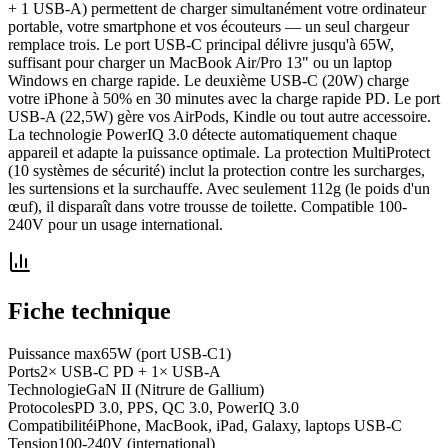
+ 1 USB-A) permettent de charger simultanément votre ordinateur
portable, votre smartphone et vos écouteurs — un seul chargeur
remplace trois. Le port USB-C principal délivre jusqu'à 65W,
suffisant pour charger un MacBook Air/Pro 13" ou un laptop
Windows en charge rapide. Le deuxième USB-C (20W) charge
votre iPhone à 50% en 30 minutes avec la charge rapide PD. Le port
USB-A (22,5W) gère vos AirPods, Kindle ou tout autre accessoire.
La technologie PowerIQ 3.0 détecte automatiquement chaque
appareil et adapte la puissance optimale. La protection MultiProtect
(10 systèmes de sécurité) inclut la protection contre les surcharges,
les surtensions et la surchauffe. Avec seulement 112g (le poids d'un
œuf), il disparaît dans votre trousse de toilette. Compatible 100-
240V pour un usage international.
Fiche technique
Puissance max
65W (port USB-C1)
Ports
2× USB-C PD + 1× USB-A
Technologie
GaN II (Nitrure de Gallium)
Protocoles
PD 3.0, PPS, QC 3.0, PowerIQ 3.0
Compatibilité
iPhone, MacBook, iPad, Galaxy, laptops USB-C
Tension
100-240V (international)