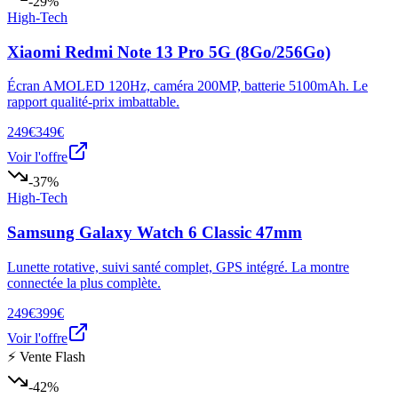
-29%
High-Tech
Xiaomi Redmi Note 13 Pro 5G (8Go/256Go)
Écran AMOLED 120Hz, caméra 200MP, batterie 5100mAh. Le
rapport qualité-prix imbattable.
249€
349€
Voir l'offre
-37%
High-Tech
Samsung Galaxy Watch 6 Classic 47mm
Lunette rotative, suivi santé complet, GPS intégré. La montre
connectée la plus complète.
249€
399€
Voir l'offre
⚡ Vente Flash
-42%