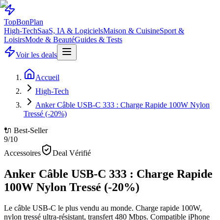
Top
Bon
Plan
High-Tech
SaaS, IA & Logiciels
Maison & Cuisine
Sport &
Loisirs
Mode & Beauté
Guides & Tests
Voir les deals
Accueil
High-Tech
Anker Câble USB-C 333 : Charge Rapide 100W Nylon
Tressé (-20%)
🔌 Best-Seller
9
/10
Accessoires
Deal Vérifié
Anker Câble USB-C 333 : Charge Rapide
100W Nylon Tressé (-20%)
Le câble USB-C le plus vendu au monde. Charge rapide 100W,
nylon tressé ultra-résistant, transfert 480 Mbps. Compatible iPhone