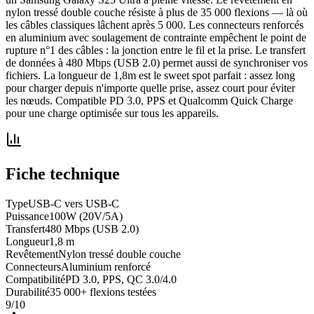
nylon tressé double couche résiste à plus de 35 000 flexions — là où
les câbles classiques lâchent après 5 000. Les connecteurs renforcés
en aluminium avec soulagement de contrainte empêchent le point de
rupture n°1 des câbles : la jonction entre le fil et la prise. Le transfert
de données à 480 Mbps (USB 2.0) permet aussi de synchroniser vos
fichiers. La longueur de 1,8m est le sweet spot parfait : assez long
pour charger depuis n'importe quelle prise, assez court pour éviter
les nœuds. Compatible PD 3.0, PPS et Qualcomm Quick Charge
pour une charge optimisée sur tous les appareils.
Fiche technique
Type
USB-C vers USB-C
Puissance
100W (20V/5A)
Transfert
480 Mbps (USB 2.0)
Longueur
1,8 m
Revêtement
Nylon tressé double couche
Connecteurs
Aluminium renforcé
Compatibilité
PD 3.0, PPS, QC 3.0/4.0
Durabilité
35 000+ flexions testées
9
/10