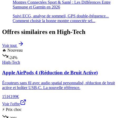
Montres Connectées Sport & Santé : Les Différences Entre
Samsung et Garmin en 2026
Suivi ECG, analyse de sommeil, GPS double-fréquence...
Comment choisir la bonne montre connectée sel
...
Offres similaires en
High-Tech
Voir tout
🔥 Nouveau
-24%
High-Tech
Apple AirPods 4 (Réduction de Bruit Active)
Écouteurs sans fil avec audio spatial personnalisé, réduction de bruit
active et boîtier USB-C. La nouvelle référence.
151€
199€
Voir l'offre
⚡ Prix choc