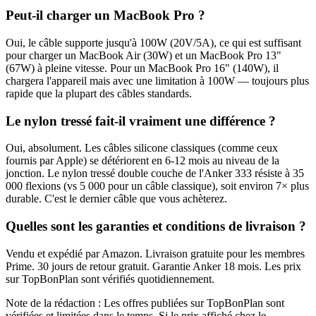
Peut-il charger un MacBook Pro ?
Oui, le câble supporte jusqu'à 100W (20V/5A), ce qui est suffisant
pour charger un MacBook Air (30W) et un MacBook Pro 13"
(67W) à pleine vitesse. Pour un MacBook Pro 16" (140W), il
chargera l'appareil mais avec une limitation à 100W — toujours plus
rapide que la plupart des câbles standards.
Le nylon tressé fait-il vraiment une différence ?
Oui, absolument. Les câbles silicone classiques (comme ceux
fournis par Apple) se détériorent en 6-12 mois au niveau de la
jonction. Le nylon tressé double couche de l'Anker 333 résiste à 35
000 flexions (vs 5 000 pour un câble classique), soit environ 7× plus
durable. C'est le dernier câble que vous achèterez.
Quelles sont les garanties et conditions de livraison ?
Vendu et expédié par Amazon. Livraison gratuite pour les membres
Prime. 30 jours de retour gratuit. Garantie Anker 18 mois. Les prix
sur TopBonPlan sont vérifiés quotidiennement.
Note de la rédaction : Les offres publiées sur TopBonPlan sont
vérifiées et limitées dans le temps. Si le prix affiché chez le