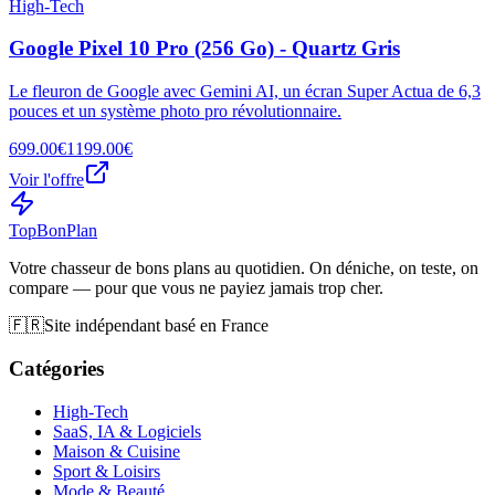
High-Tech
Google Pixel 10 Pro (256 Go) - Quartz Gris
Le fleuron de Google avec Gemini AI, un écran Super Actua de 6,3
pouces et un système photo pro révolutionnaire.
699.00€
1199.00€
Voir l'offre
Top
Bon
Plan
Votre chasseur de bons plans au quotidien. On déniche, on teste, on
compare — pour que vous ne payiez jamais trop cher.
🇫🇷
Site indépendant basé en France
Catégories
High-Tech
SaaS, IA & Logiciels
Maison & Cuisine
Sport & Loisirs
Mode & Beauté